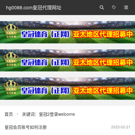
hg0088.com皇冠代理网址



首页
关键词：皇冠2登录welcome

皇冠会员账号如何注册
2023-02-21