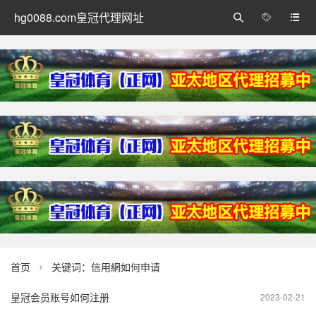
hg0088.com皇冠代理网址



首页
关键词：信用網如何申请

皇冠会员账号如何注册
2023-02-21