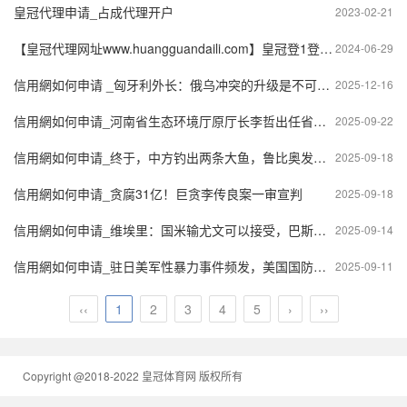
皇冠代理申请_占成代理开户
2023-02-21
【皇冠代理网址www.huangguandaili.com】皇冠登1登2登3 代理「皇冠正网www.hg0088.com」代理注册
2024-06-29
信用網如何申请 _匈牙利外长：俄乌冲突的升级是不可接受的
2025-12-16
信用網如何申请_河南省生态环境厅原厅长李哲出任省政府副秘书长（正厅级）
2025-09-22
信用網如何申请_终于，中方钓出两条大鱼，鲁比奥发声力挺菲律宾
2025-09-18
信用網如何申请_贪腐31亿！巨贪李传良案一审宣判
2025-09-18
信用網如何申请_维埃里：国米输尤文可以接受，巴斯托尼的失误导致了阿季奇的进球
2025-09-14
信用網如何申请_驻日美军性暴力事件频发，美国国防部启动调查
2025-09-11
‹‹
1
2
3
4
5
›
››
Copyright @2018-2022 皇冠体育网 版权所有