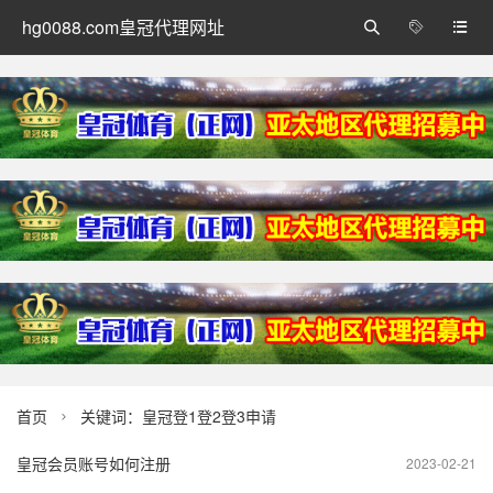
hg0088.com皇冠代理网址



首页
关键词：皇冠登1登2登3申请

皇冠会员账号如何注册
2023-02-21