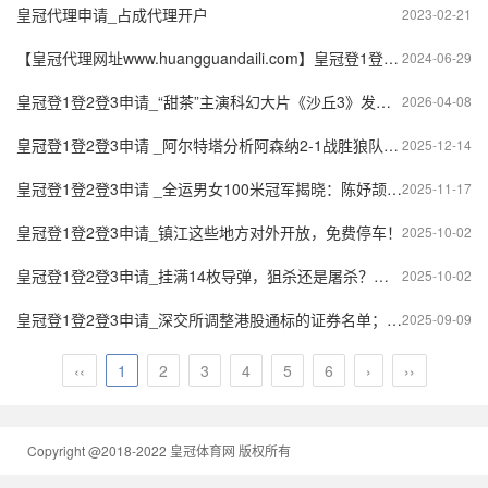
皇冠代理申请_占成代理开户
2023-02-21
【皇冠代理网址www.huangguandaili.com】皇冠登1登2登3 代理「皇冠正网www.hg0088.com」代理注册
2024-06-29
皇冠登1登2登3申请_“甜茶”主演科幻大片《沙丘3》发布“先到先得”预告 宣布提前八个月开票
2026-04-08
皇冠登1登2登3申请 _阿尔特塔分析阿森纳2-1战胜狼队：本·怀特的伤势令人担忧
2025-12-14
皇冠登1登2登3申请 _全运男女100米冠军揭晓：陈妤颉破亚洲青年纪录夺金
2025-11-17
皇冠登1登2登3申请_镇江这些地方对外开放，免费停车！
2025-10-02
皇冠登1登2登3申请_挂满14枚导弹，狙杀还是屠杀？歼-20野兽模式，预示西太平洋变天
2025-10-02
皇冠登1登2登3申请_深交所调整港股通标的证券名单；奇瑞汽车通过港交所上市聆讯丨港交所早参
2025-09-09
‹‹
1
2
3
4
5
6
›
››
Copyright @2018-2022 皇冠体育网 版权所有