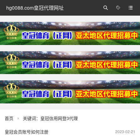
hg0088.com皇冠代理网址



首页
关键词：皇冠信用网登3代理

皇冠会员账号如何注册
2023-02-21