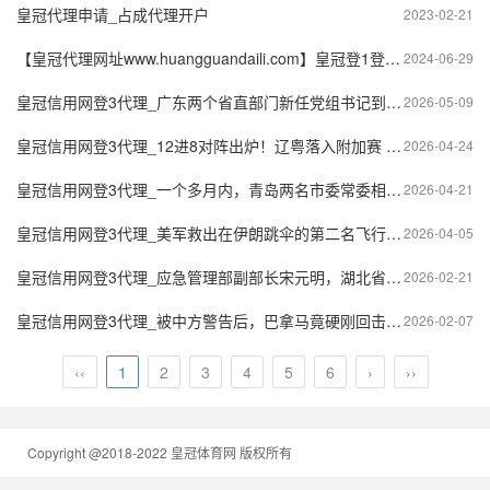
皇冠代理申请_占成代理开户
2023-02-21
【皇冠代理网址www.huangguandaili.com】皇冠登1登2登3 代理「皇冠正网www.hg0088.com」代理注册
2024-06-29
皇冠信用网登3代理_广东两个省直部门新任党组书记到任，均为“70后”
2026-05-09
皇冠信用网登3代理_12进8对阵出炉！辽粤落入附加赛 四组对决晋级预测
2026-04-24
皇冠信用网登3代理_一个多月内，青岛两名市委常委相继落马
2026-04-21
皇冠信用网登3代理_美军救出在伊朗跳伞的第二名飞行员后，特朗普发文
2026-04-05
皇冠信用网登3代理_应急管理部副部长宋元明，湖北省委常委、常务副省长张文兵，赴荆门实地检查
2026-02-21
皇冠信用网登3代理_被中方警告后，巴拿马竟硬刚回击！美媒拉警报：中方已启动猛烈报复
2026-02-07
‹‹
1
2
3
4
5
6
›
››
Copyright @2018-2022 皇冠体育网 版权所有