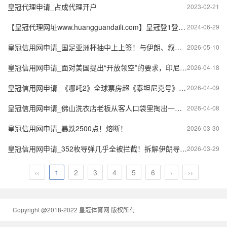
皇冠代理申请_占成代理开户
2023-02-21
【皇冠代理网址www.huangguandaili.com】皇冠登1登2登3 代理「皇冠正网www.hg0088.com」代理注册
2024-06-29
皇冠信用网申请_国足亚洲杯抽中上上签！与伊朗、叙利亚和吉尔吉斯斯坦同组
2026-05-10
皇冠信用网申请_面对美国提出“开放领空”的要求，印尼两大部门闹起内讧，中方划下红线！
2026-04-18
皇冠信用网申请_《哪吒2》全球票房超《泰坦尼克号》，距离第三名不到1亿美元
2026-04-09
皇冠信用网申请_佛山洗衣店老板从客人口袋里掏出一笔巨款放着没动，几天后广东知名企业家带着1万元酬金上门致谢
2026-04-08
皇冠信用网申请_暴跌2500点！熔断！
2026-03-30
皇冠信用网申请_352枚导弹几乎全被拦截！拆解伊朗导弹在海湾“吃瘪”的真相
2026-03-29
‹‹
1
2
3
4
5
6
›
››
Copyright @2018-2022 皇冠体育网 版权所有