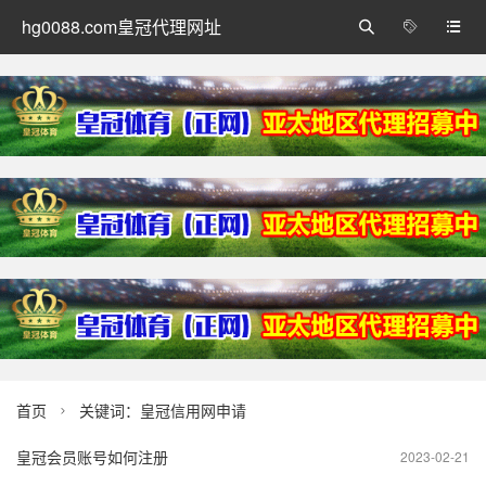
hg0088.com皇冠代理网址



首页
关键词：皇冠信用网申请

皇冠会员账号如何注册
2023-02-21