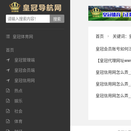
首页
关键词：
皇冠体育网


皇冠会员账号如何
首页
皇冠管理端
【皇冠代理网址www.huangguand

皇冠会员端

皇冠信用网怎么弄_解放军在
皇冠信用网

皇冠信用网怎么弄_乒乒球亚
热点

皇冠信用网怎么弄_美国
娱乐

社会

体育
