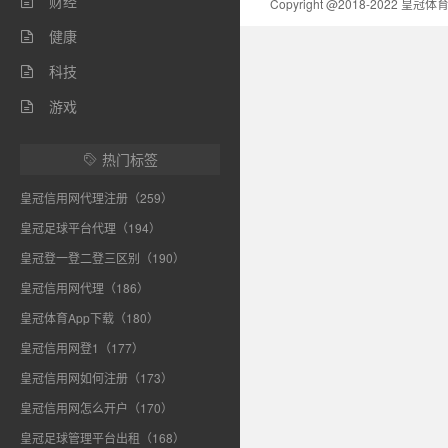
财经

Copyright @2018-2022 皇
健康

科技

游戏

热门标签

皇冠信用网代理注册（259）
皇冠足球平台代理（194）
皇冠登一登二登三区别（190）
皇冠信用网代理（186）
皇冠体育App下载（180）
皇冠信用网登1（177）
皇冠信用网如何注册（173）
皇冠信用网怎么开户（170）
皇冠足球管理平台出租（168）