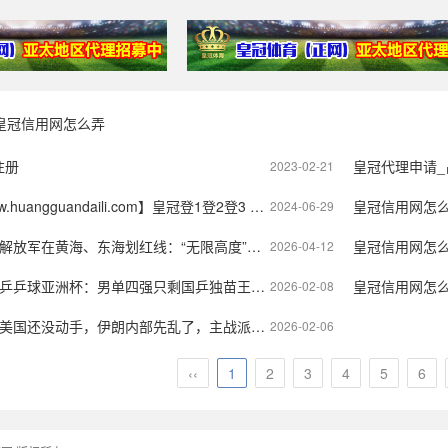
皇冠信用网怎么弄
注册
皇冠代理申请
2023-02-21
aili.com】皇冠登1登2登3 代理「皇冠正网www.hg0088.com」代理注册
皇冠信用网怎么弄_曲靖一位
2024-06-29
黄海、东海划红线：“无限高度”封闭40天，多国彻夜难眠
皇冠信用网怎么弄 
2026-04-12
洲杯：男单四强只剩国乒独苗王楚钦，王曼昱半决赛再战张本美和
皇冠信用网怎么弄_日
2026-02-08
还没动手，伊朗内部先乱了，主战派要拿鲁哈尼开刀
2026-02-06
‹‹
1
2
3
4
5
6