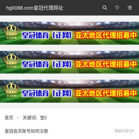
hg0088.com皇冠代理网址



首页
关键词：登2

皇冠会员账号如何注册
2023-02-21