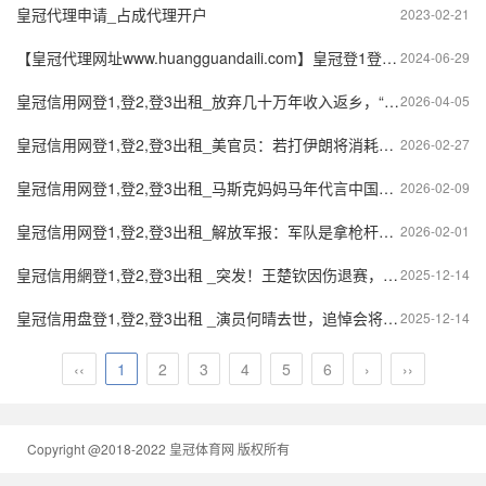
皇冠代理申请_占成代理开户
2023-02-21
【皇冠代理网址www.huangguandaili.com】皇冠登1登2登3 代理「皇冠正网www.hg0088.com」代理注册
2024-06-29
皇冠信用网登1,登2,登3出租_放弃几十万年收入返乡，“倒贴钱”买车作公用，53岁“吉普书记”突然离世，200余民众自发送别
2026-04-05
皇冠信用网登1,登2,登3出租_美官员：若打伊朗将消耗大量弹药，从而给中国创造武统机会
2026-02-27
皇冠信用网登1,登2,登3出租_马斯克妈妈马年代言中国产品，网友：马字头的明星有福了
2026-02-09
皇冠信用网登1,登2,登3出租_解放军报：军队是拿枪杆子的，军中绝不能有腐败分子藏身之地
2026-02-01
皇冠信用網登1,登2,登3出租 _突发！王楚钦因伤退赛，林诗栋3-4不敌张本智和，国乒男单无缘决赛
2025-12-14
皇冠信用盘登1,登2,登3出租 _演员何晴去世，追悼会将于15日在北京举行
2025-12-14
‹‹
1
2
3
4
5
6
›
››
Copyright @2018-2022 皇冠体育网 版权所有