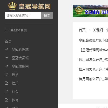
首页
关键词：
皇冠体育网


皇冠会员账号如何
首页
皇冠管理端
【皇冠代理网址www.huangguand

皇冠会员端

信用网怎么开户_佛山花
皇冠信用网

信用网怎么开户_“
热点

信用网怎么开户_华为Ma
娱乐

社会

体育
